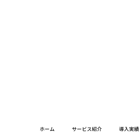
弊
り
【個
弊
【個
お
人
き
【個
お
の
ホーム
サービス紹介
導入実績
求