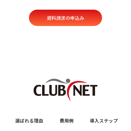
社は法律で定められている場合を除いて、第三者に提供するこ
ません。
人情報の取扱い業務の委託】
社は上記利用目的達成のため、個人情報を委託する事がありま
人情報提供の任意性】
客様が弊社に対して個人情報を提供することは任意です。ただ
情報を提供されない場合には、弊社からの返信やサービスの提
ない場合がありますので、あらかじめご了承ください。
人情報の開示･訂正･削除について】
客様には、ご自身の利用目的の通知、開示、訂正、追加、削除
停止、消去、第三者への提供の停止および第三者提供記録の開
選ばれる理由
費用例
導入ステップ
をする権利があります。必要な場合には、下記の窓口まで連絡