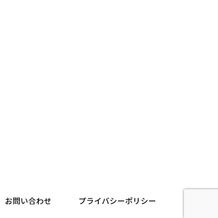
とはあ
す。
し、個
供がで
、利用
示の要
お問い合わせ
プライバシーポリシー
くださ