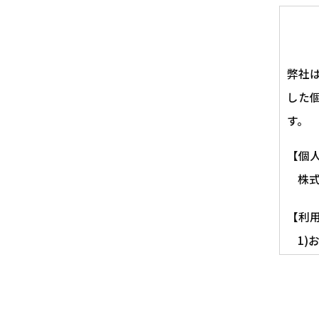
弊社
した
す。
【個
株
【利
1
2)
【第